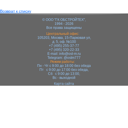
Возврат к списку
© ООО "ГК ОБСТРОЙТЕХ",
1994 - 2026
Все права защищены
Центральный офис:
105203, Москва, 15-Парковая ул,
д. 5, оф. №100
+7 (495) 255-37-77
+7 (495) 320-22-33
E-mail:
info@ost-m.ru
Telegram:
@ostm777
Режим работы:
Пн - Чт с 9:00 до 18:00 без обеда
Пт с 9:00 до 17:00 без обеда,
Сб с 9:00 до 13:00,
Вс - выходной
Карта сайта