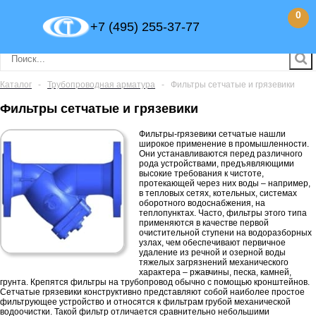
0
+7 (495) 255-37-77
Каталог
-
Трубопроводная арматура
-
Фильтры сетчатые и грязевики
Фильтры сетчатые и грязевики
Фильтры-грязевики сетчатые нашли
широкое применение в промышленности.
Они устанавливаются перед различного
рода устройствами, предъявляющими
высокие требования к чистоте,
протекающей через них воды – например,
в тепловых сетях, котельных, системах
оборотного водоснабжения, на
теплопунктах. Часто, фильтры этого типа
применяются в качестве первой
очистительной ступени на водоразборных
узлах, чем обеспечивают первичное
удаление из речной и озерной воды
тяжелых загрязнений механического
характера – ржавчины, песка, камней,
грунта. Крепятся фильтры на трубопровод обычно с помощью кронштейнов.
Сетчатые грязевики конструктивно представляют собой наиболее простое
фильтрующее устройство и относятся к фильтрам грубой механической
водоочистки. Такой фильтр отличается сравнительно небольшими